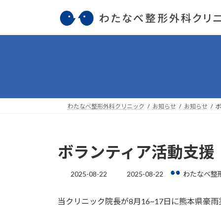
コ
ナ
ン
ビ
テ
ゲ
ン
ー
ツ
シ
へ
ョ
ス
ン
キ
に
ッ
移
わたなべ整形外科クリニック
お知らせ
お知らせ
プ
動
ボランティア活動支援
最
2025-08-22
2025-08-22
わたなべ整
終
更
当クリニック院長が8月16~17日に熊本県豪
新
日
時